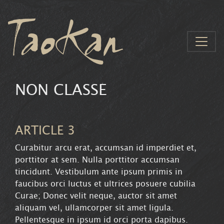
Aller au contenu
NON CLASSÉ
ARTICLE 3
Curabitur arcu erat, accumsan id imperdiet et,
porttitor at sem. Nulla porttitor accumsan
tincidunt. Vestibulum ante ipsum primis in
faucibus orci luctus et ultrices posuere cubilia
Curae; Donec velit neque, auctor sit amet
aliquam vel, ullamcorper sit amet ligula.
Pellentesque in ipsum id orci porta dapibus.